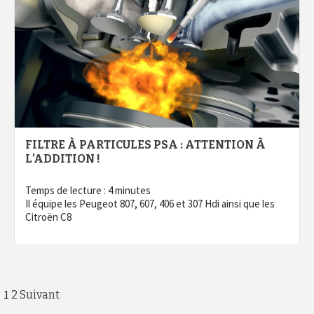
FILTRE À PARTICULES PSA : ATTENTION À
L’ADDITION !
Temps de lecture :
4
minutes
Il équipe les Peugeot 807, 607, 406 et 307 Hdi ainsi que les
Citroën C8
Pagination
1
2
Suivant
des