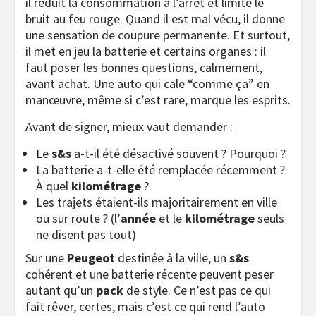
il réduit la consommation à l’arrêt et limite le
bruit au feu rouge. Quand il est mal vécu, il donne
une sensation de coupure permanente. Et surtout,
il met en jeu la batterie et certains organes : il
faut poser les bonnes questions, calmement,
avant achat. Une auto qui cale “comme ça” en
manœuvre, même si c’est rare, marque les esprits.
Avant de signer, mieux vaut demander :
Le
s&s
a-t-il été désactivé souvent ? Pourquoi ?
La batterie a-t-elle été remplacée récemment ?
À quel
kilométrage
?
Les trajets étaient-ils majoritairement en ville
ou sur route ? (l’
année
et le
kilométrage
seuls
ne disent pas tout)
Sur une
Peugeot
destinée à la ville, un
s&s
cohérent et une batterie récente peuvent peser
autant qu’un
pack
de style. Ce n’est pas ce qui
fait rêver, certes, mais c’est ce qui rend l’auto