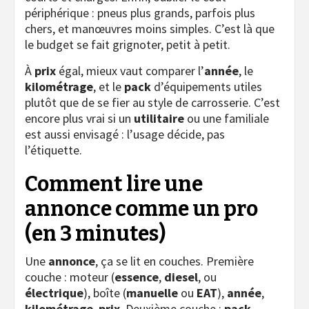
périphérique : pneus plus grands, parfois plus
chers, et manœuvres moins simples. C’est là que
le budget se fait grignoter, petit à petit.
À
prix
égal, mieux vaut comparer l’
année
, le
kilométrage
, et le
pack
d’équipements utiles
plutôt que de se fier au style de carrosserie. C’est
encore plus vrai si un
utilitaire
ou une familiale
est aussi envisagé : l’usage décide, pas
l’étiquette.
Comment lire une
annonce comme un pro
(en 3 minutes)
Une
annonce
, ça se lit en couches. Première
couche : moteur (
essence
,
diesel
, ou
électrique
), boîte (
manuelle
ou
EAT
),
année
,
kilométrage
,
prix
. Deuxième couche :
pack
,