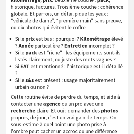
historique, factures. Troisième couche : cohérence
globale. Et parfois, un détail pique les yeux :
“véhicule de dame”, “première main” sans preuve,
ou dix photos qui évitent le coffre.
Si le
prix
est bas : pourquoi ?
Kilométrage
élevé
?
Année
particulière ?
Entretien
incomplet ?
Si le
pack
est “riche” : les équipements sont-ils
listés clairement, ou juste des mots vagues ?
Si
EAT
est mentionné : l’historique est-il détaillé
?
Si le
s&s
est présent : usage majoritairement
urbain ou non ?
Cette routine évite de perdre du temps, et aide à
contacter une
agence
ou un pro avec une
recherche
claire. Et oui : demander des
photos
propres, de jour, c’est un vrai gain de temps. On
sous-estime à quel point une photo prise à
l’ombre peut cacher un accroc ou une différence