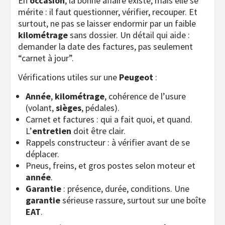
En
occasion
, la bonne affaire existe, mais elle se
mérite : il faut questionner, vérifier, recouper. Et
surtout, ne pas se laisser endormir par un faible
kilométrage
sans dossier. Un détail qui aide :
demander la date des factures, pas seulement
“carnet à jour”.
Vérifications utiles sur une
Peugeot
:
Année
,
kilométrage
, cohérence de l’usure
(volant,
sièges
, pédales).
Carnet et factures : qui a fait quoi, et quand.
L’
entretien
doit être clair.
Rappels constructeur : à vérifier avant de se
déplacer.
Pneus, freins, et gros postes selon moteur et
année
.
Garantie
: présence, durée, conditions. Une
garantie
sérieuse rassure, surtout sur une boîte
EAT
.