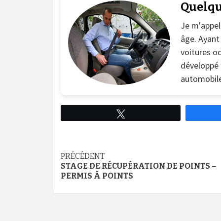
Quelqu
Je m'appel
âge. Ayant
voitures oc
développé u
automobile
Tweetez
Continue
PRÉCÉDENT
STAGE DE RÉCUPÉRATION DE POINTS –
Reading
PERMIS À POINTS