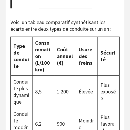
Voici un tableau comparatif synthétisant les
écarts entre deux types de conduite sur un an :
Conso
Type
mmati
Coût
Usure
de
Sécuri
on
annuel
des
condui
té
(L/100
(€)
freins
te
km)
Condui
Plus
te plus
8,5
1 200
Élevée
exposé
dynami
e
que
Condui
Plus
te
Moindr
6,2
900
favora
modér
e